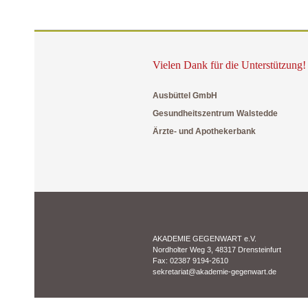
Vielen Dank für die Unterstützung!
Ausbüttel GmbH
Gesundheitszentrum Walstedde
Ärzte- und Apothekerbank
AKADEMIE GEGENWART e.V.
Nordholter Weg 3, 48317 Drensteinfurt
Fax: 02387 9194-2610
sekretariat@akademie-gegenwart.de