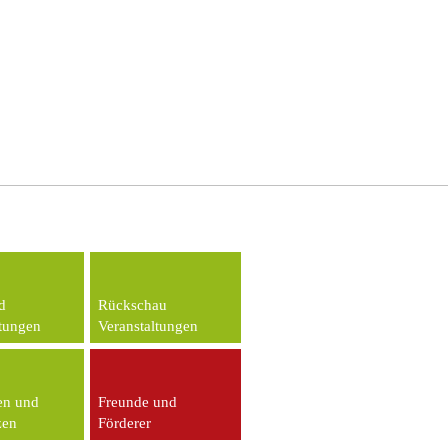
d
Rückschau
ltungen
Veranstaltungen
en und
Freunde und
zen
Förderer